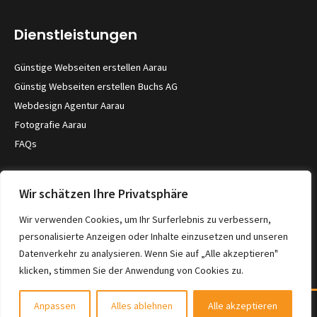
Dienstleistungen
Günstige Webseiten erstellen Aarau
Günstig Webseiten erstellen Buchs AG
Webdesign Agentur Aarau
Fotografie Aarau
FAQs
Kontakt
Wir schätzen Ihre Privatsphäre
Severin Merz
Wir verwenden Cookies, um Ihr Surferlebnis zu verbessern,
5033 Buchs
personalisierte Anzeigen oder Inhalte einzusetzen und unseren
Datenverkehr zu analysieren. Wenn Sie auf „Alle akzeptieren"
Kontaktformular
klicken, stimmen Sie der Anwendung von Cookies zu.
Datenschutzerklärung
Impressum
Anpassen
Alles ablehnen
Alle akzeptieren