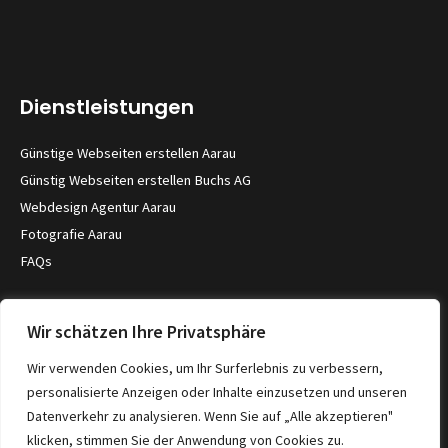
Dienstleistungen
Günstige Webseiten erstellen Aarau
Günstig Webseiten erstellen Buchs AG
Webdesign Agentur Aarau
Fotografie Aarau
FAQs
Kontakt
Wir schätzen Ihre Privatsphäre
Severin Merz
Wir verwenden Cookies, um Ihr Surferlebnis zu verbessern,
5033 Buchs
personalisierte Anzeigen oder Inhalte einzusetzen und unseren
Datenverkehr zu analysieren. Wenn Sie auf „Alle akzeptieren"
Kontaktformular
klicken, stimmen Sie der Anwendung von Cookies zu.